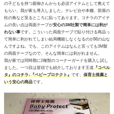
の子どもを持つ親御さんからも必須アイテムとして教えて
もらい、我が家も導入しました。テレビ台や本棚、部屋の
柱の角など至るところに貼ってあります。コチラのアイテ
ムの良い点は両面テープが
安心の3M社製で簡単には剥が
れない事
です。こういった両面テープで貼り付ける商品っ
て簡単に剥がれてしまい結局機能しなくなるのが関の山な
んですよね。でも、このアイテムはなんと言っても3M製
の両面テープなので、そんな簡単には剥がれません。
我が家では同時期に2種類のコーナーガードを購入し試し
ました。一つ目は冒頭でも紹介しております王道
『コペル
タ』のコチラ↓『ベビープロテクト』
です。
保育士推薦と
いう安心の商品
です。