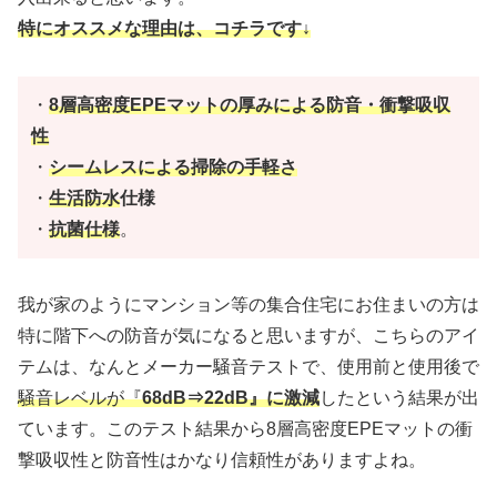
特にオススメな理由は、コチラです↓
・
8層高密度EPEマットの厚みによる防音・衝撃吸収
性
・
シームレスによる掃除の手軽さ
・
生活防水
仕様
・
抗菌仕様
。
我が家のようにマンション等の集合住宅にお住まいの方は
特に階下への防音が気になると思いますが、こちらのアイ
テムは、なんとメーカー騒音テストで、使用前と使用後で
騒音レベルが『
68dB⇒22dB』
に激減
したという結果が出
ています。このテスト結果から8層高密度EPEマットの衝
撃吸収性と防音性はかなり信頼性がありますよね。