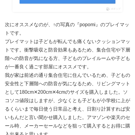
ポチップ
次にオススメなのが、↑の写真の『popomi』のプレイマッ
トです。
プレイマットは子どもが転んでも痛くないクッションマッ
トです。衝撃吸収と防音効果もあるため、集合住宅や下層
階への防音が気になる方、子どものプレイルームや子ども
が一番良く過ごす部屋にオススメです。
我が家は前述の通り集合住宅に住んでいるため、子どもの
安全性と下層階への防音が気になるため、リビングマット
として180cm✕200cm✕4cmのサイズを購入しました。ソ
コソコ値段はしますが、少なくとも子どもが小学校に上が
るくらいまで毎日使う日常品と考え、日割り計算すれば安
いもんだと言い聞かせ購入しました。アマゾンや楽天のセ
ール時、メーカーセールなどを狙って購入するとお得に購
入出来ると思います。