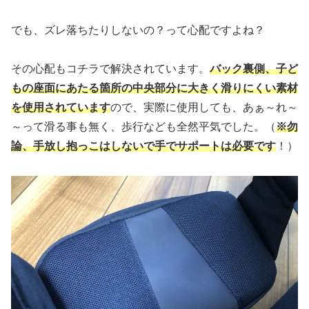
でも、ズレ落ちたりしないの？って心配ですよね？
その心配もコチラで解決されています。
バック裏側、子ど
もの座面にあたる箇所の中央部分に大きく滑りにくい素材
を使用されています
ので、実際に使用しても、あぁ～れ～
～って滑る事も無く、歩行なども全然平気でした。（
※勿
論、手放し抱っこはしないで手でサポートは必要です
！）