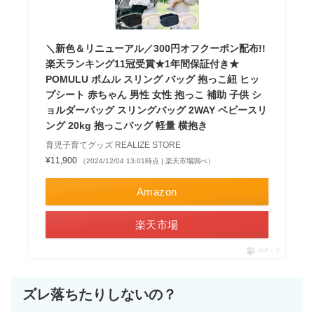
＼新色＆リニューアル／300円オフクーポン配布!!
楽天ランキング11冠受賞★1年間保証付き★
POMULU ポムル スリング バッグ 抱っこ紐 ヒッ
プシート 赤ちゃん 男性 女性 抱っこ 補助 子供 シ
ョルダーバッグ スリングバッグ 2WAY ベビースリ
ング 20kg 抱っこバッグ 軽量 横抱き
育児子育てグッズ REALIZE STORE
¥11,900
（2024/12/04 13:01時点 | 楽天市場調べ）
Amazon
楽天市場
ポチップ
ズレ落ちたりしないの？