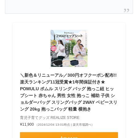
＼新色＆リニューアル／300円オフクーポン配布!!
楽天ランキング11冠受賞★1年間保証付き★
POMULU ポムル スリング バッグ 抱っこ紐 ヒッ
プシート 赤ちゃん 男性 女性 抱っこ 補助 子供 シ
ョルダーバッグ スリングバッグ 2WAY ベビースリ
ング 20kg 抱っこバッグ 軽量 横抱き
育児子育てグッズ REALIZE STORE
¥11,900
（2024/12/04 13:01時点 | 楽天市場調べ）