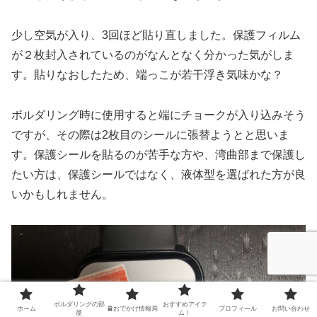
少し空気が入り、3回ほど貼り直しました。保護フィルム
が２枚封入されているのがなんとなく分かった気がしま
す。貼りなおしたため、端っこが若干浮き気味かな？
ボルダリング時に使用すると端にチョークが入り込みそう
ですが、その際は2枚目のシールに張替ようとと思いま
す。保護シールを貼るのが苦手な方や、湾曲部まで保護し
たい方は、保護シールではなく、液体型を選ばれた方が良
いかもしれません。
ボルダリングの部
おすすめアイテ
ホーム
🚈おでかけ情報局
プロフィール
お問い合わせ
屋
ム！