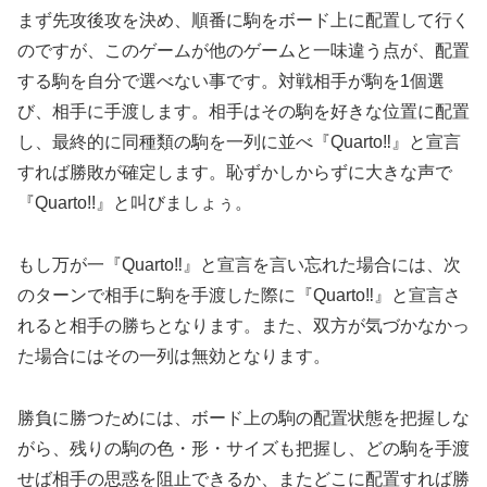
まず先攻後攻を決め、順番に駒をボード上に配置して行く
のですが、このゲームが他のゲームと一味違う点が、配置
する駒を自分で選べない事です。対戦相手が駒を1個選
び、相手に手渡します。相手はその駒を好きな位置に配置
し、最終的に同種類の駒を一列に並べ『Quarto‼』と宣言
すれば勝敗が確定します。恥ずかしからずに大きな声で
『Quarto!!』と叫びましょぅ。
もし万が一『Quarto‼』と宣言を言い忘れた場合には、次
のターンで相手に駒を手渡した際に『Quarto‼』と宣言さ
れると相手の勝ちとなります。また、双方が気づかなかっ
た場合にはその一列は無効となります。
勝負に勝つためには、ボード上の駒の配置状態を把握しな
がら、残りの駒の色・形・サイズも把握し、どの駒を手渡
せば相手の思惑を阻止できるか、またどこに配置すれば勝