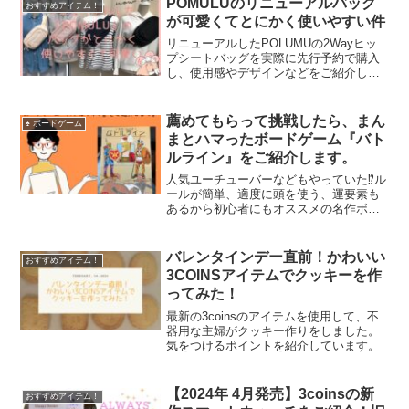
POMULUのリニューアルバッグ
おすすめアイテム！
が可愛くてとにかく使いやすい件
リニューアルしたPOLUMUの2Wayヒッ
プシートバッグを実際に先行予約で購入
し、使用感やデザインなどをご紹介して
います。
薦めてもらって挑戦したら、まん
♠ ボードゲーム
まとハマったボードゲーム『バト
ルライン』をご紹介します。
人気ユーチューバーなどもやっていた⁉ル
ールが簡単、適度に頭を使う、運要素も
あるから初心者にもオススメの名作ボー
ドゲーム『バトルライン』をご紹介致し
ます。
バレンタインデー直前！かわいい
おすすめアイテム！
3COINSアイテムでクッキーを作
ってみた！
最新の3coinsのアイテムを使用して、不
器用な主婦がクッキー作りをしました。
気をつけるポイントを紹介しています。
【2024年 4月発売】3coinsの新
おすすめアイテム！