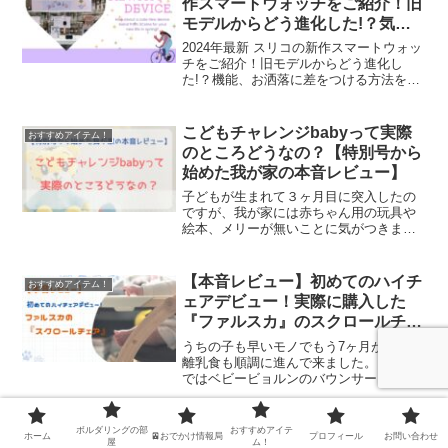
作スマートウォッチをご紹介！旧
モデルからどう進化した!？気に
なる機能、お洒落に差をつける方
2024年最新 スリコの新作スマートウォッ
法をご紹介！
チをご紹介！旧モデルからどう進化し
た!？機能、お洒落に差をつける方法をご
紹介！
こどもチャレンジbabyって実際
おすすめアイテム！
のところどうなの？【特別号から
始めた我が家の本音レビュー】
子どもが生まれて３ヶ月目に突入したの
ですが、我が家には赤ちゃん用の玩具や
絵本、メリーが無いことに気がつきまし
た。これまで赤ちゃんとの触れあいは、
抱っこや話しかけ、泣いた時はスクワッ
トやユリカゴであやすといった具合で親
【本音レビュー】初めてのハイチ
おすすめアイテム！
目線ではありますが、単調...
ェアデビュー！実際に購入した
『ファルスカ』のスクロールチェ
アをレビュー!！
うちの子も早いモノでもう7ヶ月が過ぎ、
離乳食も順調に進んで来ました。これま
ではベビービョルンのバウンサーに座ら
せて、離乳食を食べさせていたのです
が、少し動くとお尻がズレて姿勢が安定
しないので、そろそろ椅子に座る事にも
ボルダリングの部
おすすめアイテ
ホーム
🚈おでかけ情報局
プロフィール
お問い合わせ
慣れさせないとなぁっと思...
屋
ム！