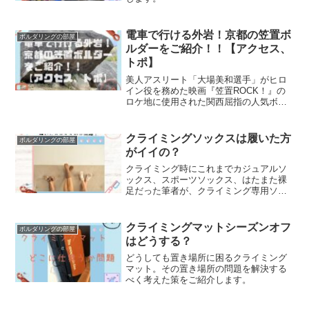
電車で行ける外岩！京都の笠置ボ
ボルダリングの部屋
ルダーをご紹介！！【アクセス、
トポ】
美人アスリート「大場美和選手」がヒロ
イン役を務めた映画『笠置ROCK！』の
ロケ地に使用された関西屈指の人気ボル
ダー『笠置ボルダー』をご紹介。ボルダ
ーのトポやアクセスを詳しく解説。
クライミングソックスは履いた方
ボルダリングの部屋
がイイの？
クライミング時にこれまでカジュアルソ
ックス、スポーツソックス、はたまた裸
足だった筆者が、クライミング専用ソッ
クスを使ってみた結果を紹介。
クライミングマットシーズンオフ
ボルダリングの部屋
はどうする？
どうしても置き場所に困るクライミング
マット。その置き場所の問題を解決する
べく考えた策をご紹介します。