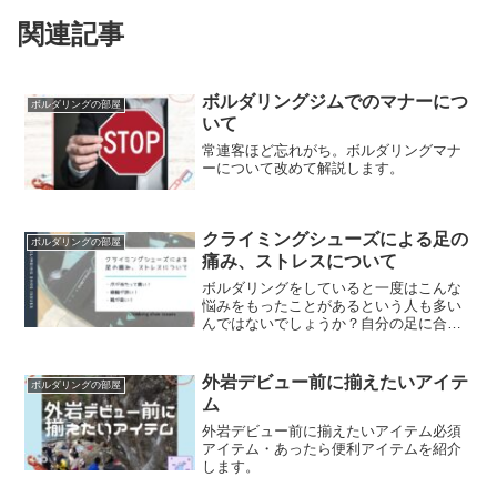
関連記事
ボルダリングジムでのマナーにつ
ボルダリングの部屋
いて
常連客ほど忘れがち。ボルダリングマナ
ーについて改めて解説します。
クライミングシューズによる足の
ボルダリングの部屋
痛み、ストレスについて
ボルダリングをしていると一度はこんな
悩みをもったことがあるという人も多い
んではないでしょうか？自分の足に合っ
たクライミングシューズってあるのか
な？皆足痛くなのかな？そんな悩みを持
っている方に向けて、筆者も経験したク
外岩デビュー前に揃えたいアイテ
ボルダリングの部屋
ライミングシューズのストレス、痛みを
ム
どうやって解決したのか本記事で書いて
います。
外岩デビュー前に揃えたいアイテム必須
アイテム・あったら便利アイテムを紹介
します。