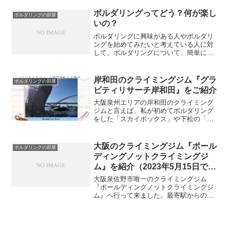
ボルダリングってどう？何が楽し
ボルダリングの部屋
いの？
ボルダリングに興味がある人やボルダリ
ングを始めてみたいと考えている人に対
して、ボルダリングについて、簡単に解
説しています。
岸和田のクライミングジム『グラ
ボルダリングの部屋
ビティリサーチ岸和田』をご紹介
大阪泉州エリアの岸和田のクライミング
ジムと言えば、私が初めてボルダリング
をした「スカイボックス」や下松の「サ
ンヨークライミングジム」があります
が、今回は比較的新しく、よくお世話に
なっている「好日山荘」さんが運営する
大阪のクライミングジム『ポール
ボルダリングの部屋
『グラビティリサーチ岸和田店』をご紹
ディングノットクライミングジ
介したいと思います。
ム』を紹介（2023年5月15日で閉
店）
大阪泉佐野市唯一のクライミングジム
『ポールディングノットクライミングジ
ム』へ行って来ました。最寄駅からのア
クセス、ジムについて紹介します。