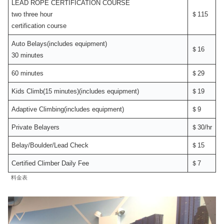
LEAD ROPE CERTIFICATION COURSE
two three hour
＄115
certification course
Auto Belays(includes equipment)
＄16
30 minutes
60 minutes
＄29
Kids Climb(15 minutes)(includes equipment)
＄19
Adaptive Climbing(includes equipment)
＄9
Private Belayers
＄30/hr
Belay/Boulder/Lead Check
＄15
Certified Climber Daily Fee
＄7
料金表