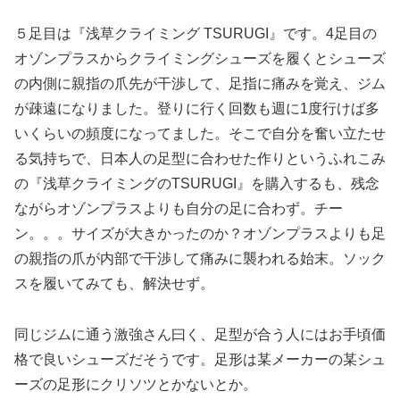
５足目は『浅草クライミング TSURUGI』です。4足目の
オゾンプラスからクライミングシューズを履くとシューズ
の内側に親指の爪先が干渉して、足指に痛みを覚え、ジム
が疎遠になりました。登りに行く回数も週に1度行けば多
いくらいの頻度になってました。そこで自分を奮い立たせ
る気持ちで、日本人の足型に合わせた作りというふれこみ
の『浅草クライミングのTSURUGI』を購入するも、残念
ながらオゾンプラスよりも自分の足に合わず。チー
ン。。。サイズが大きかったのか？オゾンプラスよりも足
の親指の爪が内部で干渉して痛みに襲われる始末。ソック
スを履いてみても、解決せず。
同じジムに通う激強さん曰く、足型が合う人にはお手頃価
格で良いシューズだそうです。足形は某メーカーの某シュ
ーズの足形にクリソツとかないとか。