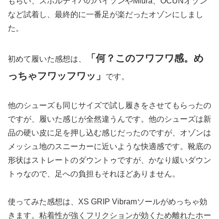
もらい、スポルティバのパイソンやMiura、OCUNオゾン
など試着し、最終的に一番足が楽だったオゾンにしまし
た。
「何？このフワフワ感。め
初めて履いた感想は、
っちゃフワッフワッ」
です。
他のシューズも同じサイズで試し履きをさせてもらったの
ですが、履いた感じが全然違うんです。他のシューズは新
品の硬い皮に足を押し込む感じだったのですが、オゾンは
メッシュ地のスニーカーに近いような快適感です。靴底の
形状はストレートのダウントゥですが、かなり緩いダウン
トゥなので、足への負担もそれほどありません。
使ってみた感想は、XS GRIP Vibramソールがめっちゃ効
きます。粘着性が強くフリクションが効くため離れたホー