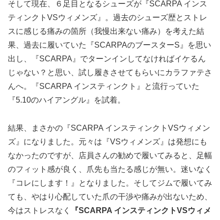
そして現在、６足目となるシューズが『SCARPA インス
ティンクトVSウィメンズ』。過去のシューズ歴とストレ
スに感じる痛みの箇所（我慢出来ない痛み）を考えた結
果、過去に履いていた『SCARPAのブースターS』を思い
出し、『SCARPA』でターンインしてなければイケるん
じゃない？と思い、試し履きさせてもらいにカラファテさ
んへ。『SCARPA インスティンクト』と流行っていた
『5.10のハイアングル』を試着。
結果、まさかの『SCARPA インスティンクトVSウィメン
ズ』になりました。元々は『VSウィメンズ』は発想にも
なかったのですが、店員さんの勧めで履いてみると、足幅
のフィット感が良く、爪先も当たる感じが無い。迷いなく
『コレにします！』となりました。そしてジムで履いてみ
ても、やはり心配していた爪の干渉や痛みが出ないため、
今はストレスなく
『SCARPA インスティンクトVSウィメ